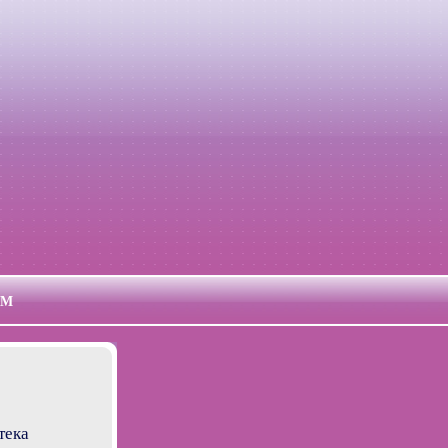
УМ
тека