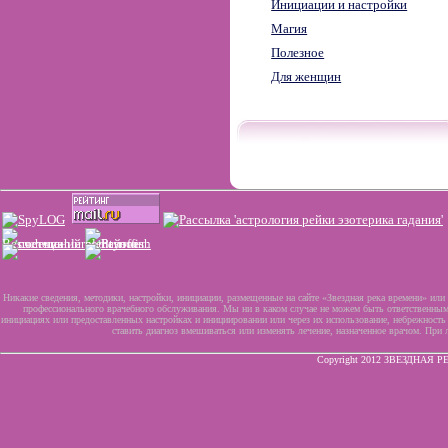
Инициации и настройки
Магия
Полезное
Для женщин
Никакие сведения, методики, настройки, инициации, размещенные на сайте «Звездная река времени» или 
профессионального врачебного обслуживания. Мы ни в каком случае не можем быть ответственными
инициациях или предоставленных настройках и инициировании или через их использование, небрежность
ставить диагноз вмешиваться или изменять лечение, назначенное врачом. При 
Copyright 2012
ЗВЕЗДНАЯ Р