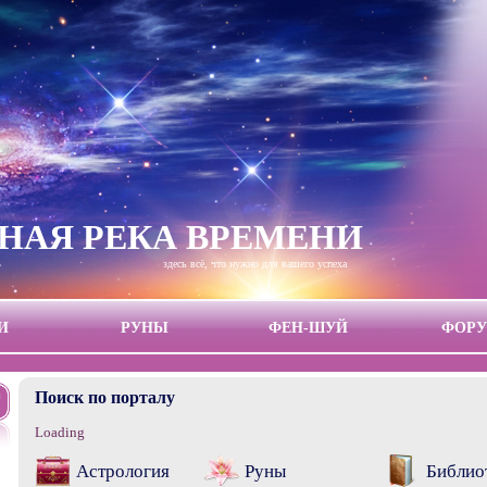
ДНАЯ РЕКА ВРЕМЕНИ
здесь всё, что нужно для вашего успеха
И
РУНЫ
ФЕН-ШУЙ
ФОР
Поиск по порталу
Loading
Астрология
Руны
Библио