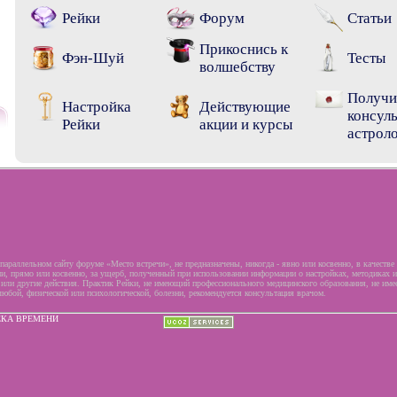
Рейки
Форум
Статьи
Прикоснись к
Фэн-Шуй
Тесты
волшебству
Получи
Настройка
Действующие
консул
Рейки
акции и курсы
астрол
параллельном сайту форуме «Место встречи», не предназначены, никогда - явно или косвенно, в качестве
, прямо или косвенно, за ущерб, полученный при использовании информации о настройках, методиках 
 или другие действия. Практик Рейки, не имеющий профессионального медицинского образования, не имее
любой, физической или психологической, болезни, рекомендуется консультация врачом.
ЕКА ВРЕМЕНИ