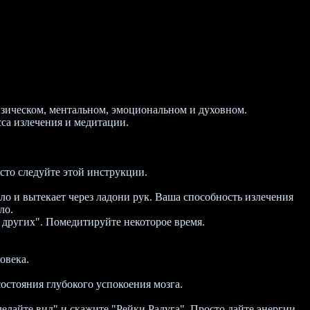
ическом, ментальном, эмоциональном и духовном.
сса излечения и медитации.
сто следуйте этой инструкции.
.
ло и вытекает через ладони рук. Ваша способность излечения
ло.
 других". Помедитируйте некоторое время.
овека.
остояния глубокого успокоения мозга.
елайте вид" и скажите "Рейки Радуга". Просто дайте энергии