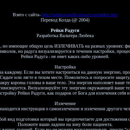
Взято с сайта-
http://rainbowsreiki.tripod.com/index.htm
Перевод Колда (@ 2004)
Рейки Радуги
Разработка Вальтера Любека
и, но имеющие общую цель ИЗЛЕЧИВАТЬ на разных уровнях: физ
имволов, но радуга визуализируется в течении настройки, проце
Рейки Радуга - не имет каких-либо уровней.
Настройка
на каждому. Если вы хотите настроиться на данную энергию, про
Сядьте или лягте в тихом месте. Помолитесь и попросите защиту
чакру короны головы в ваше тело. Эта энергия наполняет ваше те
тивизируется. Визуализируйте эту энергию окружающей ваше те
тройку Рейки Радуги, как подарок от Бога для излечения себя и
Излечение
 находится инструкция о самоизлечении и излечении другого чел
юбой вид подготовки который вы предпочитаете для достижения с
Положите ваши ладони на зону боли пациента.
 ваших ладоней. Если вы не можете визуализировать, просто "сд