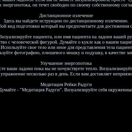
энергопотока, он течет свободно по своему собственному соглас
Дистанционное излечение
Здесь вы найдете иструкцию по дистанционному излечению.
юбой вид подготовки который вы предпочитаете для достижения с
 Визуализируйте пациента, или имя пациента на ладони вашей ру
тво с человеческой фигурой. Думайте о кукле как о вашем паци
. Используйте свое тело или иное для представления тела пациент
льзуйте фотографию, плюшевого мишку и подушку, в качестве за
Улучшение энергопотока
сте ваши ладони пока вы не почувствуете тепло. Визуализиируй
 упражнение несколько раз в день. Если вам доставляет неприяз
Медитация Рейки Радуги
 Думайте - "Медитация Радуги". Визуализируйте себя окруженн