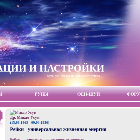
ЦИИ И НАСТРОЙКИ
здесь всё, что нужно для вашего успеха
И
РУНЫ
ФЕН-ШУЙ
ФОР
Др. Микао Усуи
(15.08.1865 - 09.03.1926)
Рейки - универсальная жизненная энергия
Рейки - универсальная жизненная энергия