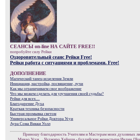
СЕАНСЫ on-line НА САЙТЕ FREE!!
попробуйте силу Рейки
Оздоровительный сеанс Рейки Free!
Рейки работа с ситуациями и проблемами. Free!
ДОПОЛНЕНИЕ
Магический танец исцеления Земли
Инициация, настройка, посвящение, лучи
Как мы ограничиваем свое воображение
Что мы можем сделать для улучшения своей судьбы?
Рейки для всех....
Благодарение Духа
Краткая техника безопасности
Быстрая промывка светом
Универсальное Рэйки Доктора Усуи
Аура Сома Викки Уолл
Приношу благодарность Учителям и Мастерам моих духовных ли
Микао Усуи →Чуджиро Хайаши - буддийские монастыри Индии {Чок