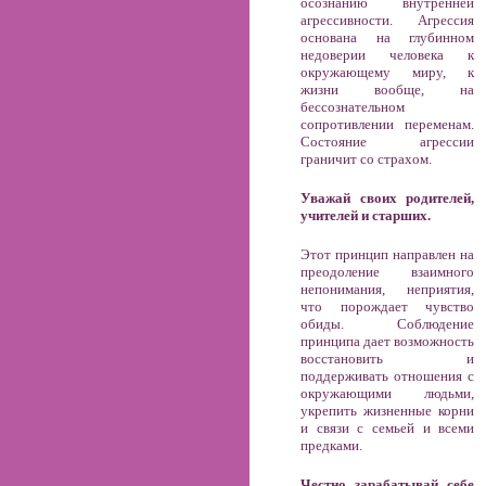
осознанию внутренней
агрессивности. Агрессия
основана на глубинном
недоверии человека к
окружающему миру, к
жизни вообще, на
бессознательном
сопротивлении переменам.
Состояние агрессии
граничит со страхом.
Уважай своих родителей,
учителей и старших.
Этот принцип направлен на
преодоление взаимного
непонимания, неприятия,
что порождает чувство
обиды. Соблюдение
принципа дает возможность
восстановить и
поддерживать отношения с
окружающими людьми,
укрепить жизненные корни
и связи с семьей и всеми
предками.
Честно зарабатывай себе