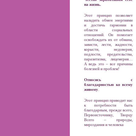
на жизнь.
Этот принцип позволяет
наладить обмен энергиями
и достичь гармонии в
области социальных
отношений. Он помогает
освобождать их от обмана,
зависти, лести, жадности,
корысти, недоверия,
подлости, предательства,
паразитизма, лицемерия…
А ведь это – все причины
болезней и проблем!
Относись с
благодарностью ко всему
живому
.
Этот принцип приводит нас
к потребности быть
благодарным, прежде всего,
Первоисточнику, Творцу
Всего – природы,
мироздания и человека