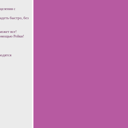
целения с
адеть быстро, без
может все!
помощью Рейки!
водятся