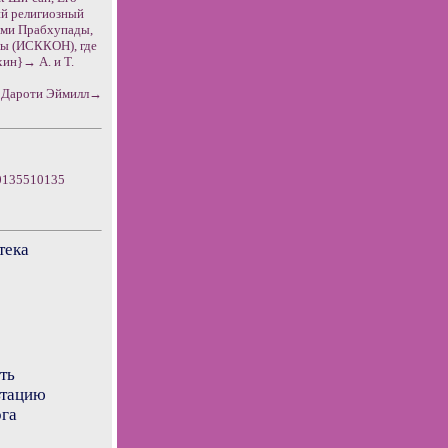
ий религиозный
ами Прабхупады,
ы (ИСККОН), где
хин}→ А. и Т.
 Дароти Эймилл→
00135510135
тека
ть
ьтацию
ога